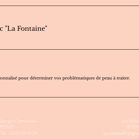
c "La Fontaine"
e
sonnalisé pour déterminer vos problèmatiques de peau à traiter.
ue Georges Clemenceau
Spa Bellez
PESSES
8570
 Tél. : 02 51 57 59 39
spa.bellezza85@gma