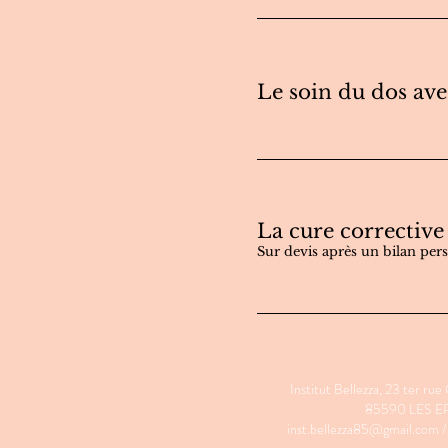
Le soin du dos ave
La cure correctiv
Sur devis après un bilan per
Institut Bellezza, 23 ter r
85590 LES E
inst.bellezza85@gmail.com
/