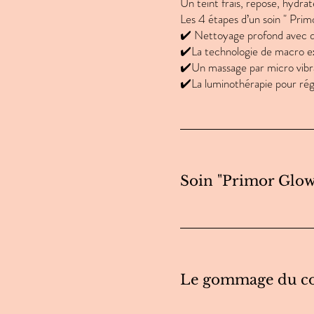
Un teint frais, reposé, hydr
Les 4 étapes d’un soin " Pr
✔️ Nettoyage profond avec de
✔️La technologie de macro e
✔️Un massage par micro vibrat
✔️La luminothérapie pour ré
Soin "Primor Glow"
Le gommage du cor