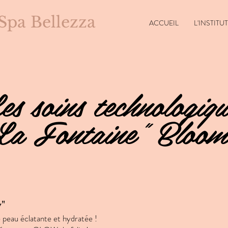
 Spa Bellezza
ACCUEIL
L'INSTITUT
es soins technologiqu
La Fontaine" Bloom
w"
 peau éclatante et hydratée !