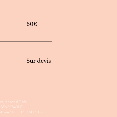
60€
Sur devis
za, 4 place d’Elbée
0 SÈVREMONT
il.com
/ Tél. : 02 51 61 05 02