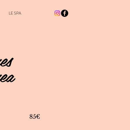
LE SPA
es
ea
85€