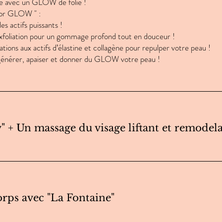
até avec un GLOW de folie !
imor GLOW " :
s actifs puissants !
xfoliation pour un gommage profond tout en douceur !
ions aux actifs d’élastine et collagène pour repulper votre peau !
générer, apaiser et donner du GLOW votre peau !
 + Un massage du visage liftant et remodel
ps avec "La Fontaine"