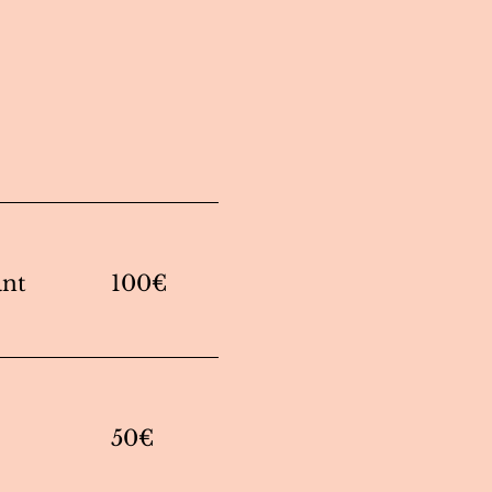
ant
100€
50€